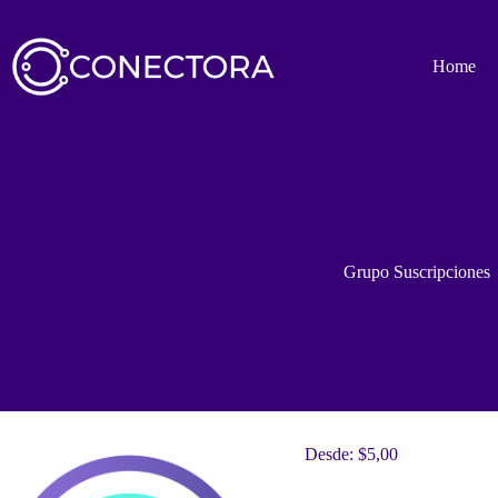
Saltar
al
contenido
Home
Grupo Suscripciones
Desde:
$
5,00